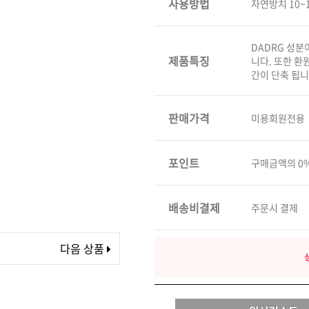
사용방법
자연방치 10~
볼륨 라인
스무드 라인
DADRG 성분
텍스처
제품특징
니다. 또한 환
간이 단축 됩니
컬 라인
스타일링 라인
판매가격
미용회원전용
피니시 라인
컬러
브러시
포인트
구매금액의 0
배송비결제
주문시 결제
다음 상품