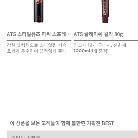
DAMAGE
MO
샴푸
ATS 스타일뮤즈 리페어 컬크림 150ml
ATS 스타일뮤즈 파워 스프레이 300ml
ATS 글래미쉬 칼라 80g
강한 셋팅력으로 스타일링 지속
염모제 12개 구매시, 산화제
쇼핑찬스
효과가 우수하며 끈적임과 플래
1000ml 1개 증정!
킹을 최소화한 스프레이
제품찾기
헤
멤버쉽
강원
경기
경남
경북
이 상품을 보는 고객들이 함께 볼만한 기획전 BEST