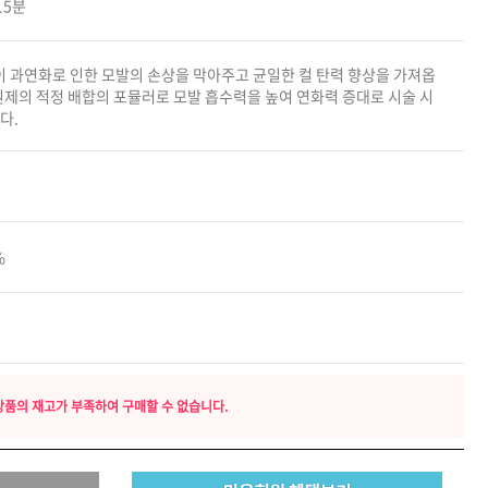
15분
카미시
브레시
이 과연화로 인한 모발의 손상을 막아주고 균일한 컬 탄력 향상을 가져옵
ATS 스타일뮤즈
원제의 적정 배합의 포뮬러로 모발 흡수력을 높여 연화력 증대로 시술 시
다.
글래미쉬
맥스
%
상품의 재고가 부족하여 구매할 수 없습니다.