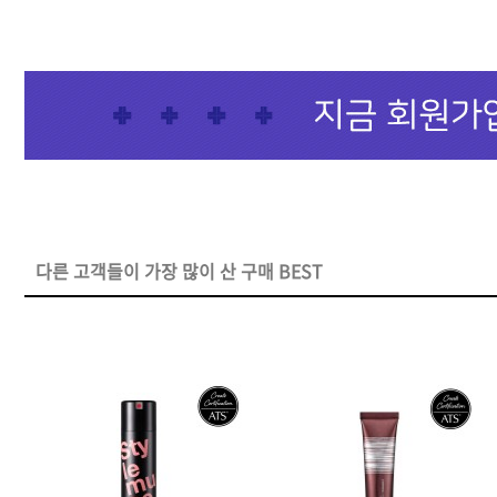
샴푸
컨디셔너
트리트먼트
토닉
세럼
오일
다른 고객들이 가장 많이 산 구매 BEST
에센셜
스타일링