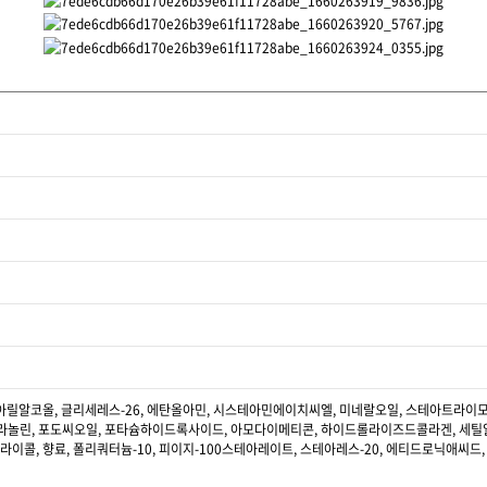
릴알코올, 글리세레스-26, 에탄올아민, 시스테아민에이치씨엘, 미네랄오일, 스테아트라이
0라놀린, 포도씨오일, 포타슘하이드록사이드, 아모다이메티콘, 하이드롤라이즈드콜라겐, 세틸알
콜, 향료, 폴리쿼터늄-10, 피이지-100스테아레이트, 스테아레스-20, 에티드로닉애씨