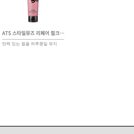
ISTURE
VOLUME
NO FRIZZ
컨디셔너
트리트먼트
오일
ATS 스타일뮤즈 리페어 컬크림 150ml
ATS 스타일뮤즈 파워 스프레이 300ml
A
탄력 있는 컬을 하루종일 유지
강한 셋팅력으로 스타일링 지속
염
이벤트
살롱온리
체험단
효과가 우수하며 끈적임과 플래
1
킹을 최소화한 스프레이
어 레시피
헤어 트렌드
헤어 스튜디
우수회원 혜택
미용회원 혜택
광주
대구
대전
부산
서울
울산
인천
전남