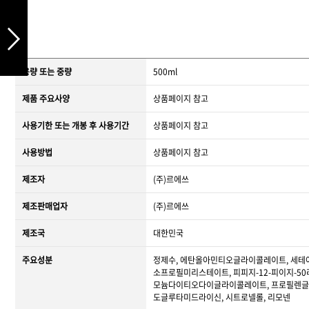
용량 또는 중량
500ml
제품 주요사양
상품페이지 참고
사용기한 또는 개봉 후 사용기간
상품페이지 참고
사용방법
상품페이지 참고
제조자
(주)르에쓰
제조판매업자
(주)르에쓰
제조국
대한민국
주요성분
정제수, 에탄올아민티오글라이콜레이트, 세테아
소프로필미리스테이트, 피피지-12-피이지-5
모늄다이티오다이글라이콜레이트, 프로필렌글라이
도글루타미드라이신, 시트로넬롤, 리모넨