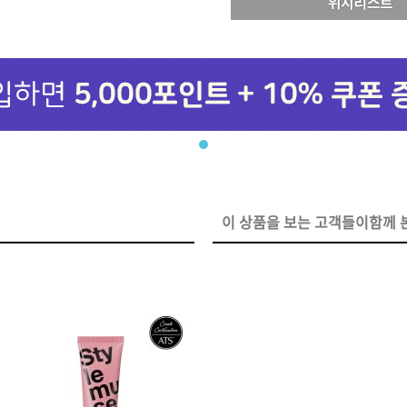
브러쉬
아이롱기
모로칸오일 트리트먼트
매직기
지날 125ml
드라이어
미용회원전용
이 상품을 보는 고객들이함께 본