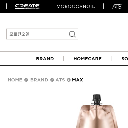
BRAND
HOMECARE
SO
HOME
BRAND
ATS
MAX
아이롱기
매직기