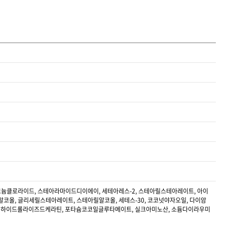
모늄클로라이드, 스테아라마이드디이에이, 세테아레스-2, 스테아릴스테아레이트, 아이
코올, 글리세릴스테아레이트, 스테아릴알코올, 세테스-30, 코코넛야자오일, 다이암
드, 하이드롤라이즈드케라틴, 포타슘코코일글루타메이트, 실크아미노산, 소듐다이라우미