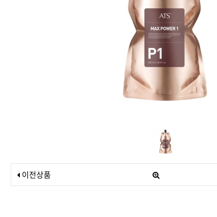
드라이기
펌기
이전상품