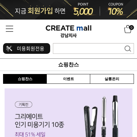
0
미용회원전용
쇼핑찬스
쇼핑찬스
이벤트
살롱온리