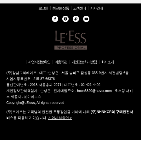
로그인
최근 본 상품
고객센터
지사안내
사업자정보확인
이용약관
개인정보처리방침
회사소개
(주)강남그리에이트 | 대표 :손상훈 | 서울 송파구 잠실동 335-9번지 서전빌딩 6층 |
사업자등록번호 : 215-87-66376
통신판매번호 : 2018-서울송파-2271 | 대표번호 : 02-421-4402
개인정보관리책임자 : 손상훈 | 전자메일주소 : hoon3820@naver.com | 호스팅 서비
스 제공자 : ㈜아이보스
Copyright@LE'ess, All rights reserved
(주)르에쓰는 고객님의 안전한 무통장입금 거래에 대해
(주)NHNKCP의 구매안전서
비스
를 적용하고 있습니다.
기업사실확인 >