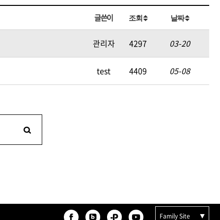
카미시
글쓴이
조회
날짜
브레시
ATS 스타일뮤즈
관리자
4297
03-20
글래미쉬
test
4409
05-08
맥스
Family Site