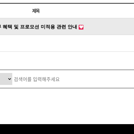
볼륨 라인
제목
스무드 라인
텍스처
부 혜택 및 프로모션 미적용 관련 안내
컬 라인
스타일링 라인
피니시 라인
컬러
브러시