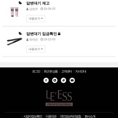
답변대기
재고
20-09-25
감영주
내용보기
답변대기
입금확인
19-12-03
최하은
내용보기
로그인
최근 본 상품
고객센터
지사안내
사업자정보확인
이용약관
개인정보처리방침
회사소개