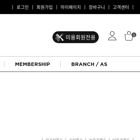
로그인
회원가입
마이페이지
장바구니
고객센터
0
미용회원전용
MEMBERSHIP
BRANCH / AS
ATS 퍼스티지
리버시
인기상품순
신상품순
높은가격순
낮은가격순