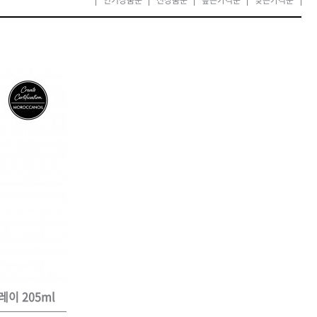
카미시
브레시
ATS 스타일뮤즈
글래미쉬
맥스
이 205ml