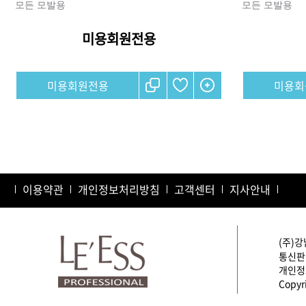
모든 모발용
모든 모발용
미용회원전용
샴푸
컨디셔너
미용회원전용
미용회
트리트먼트
토닉
세럼
오일
에센셜
스타일링
이용약관
개인정보처리방침
고객센터
지사안내
(주)강
통신판매
개인정보
Copyri