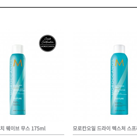
볼륨 라인
스무드 라인
텍스처
컬 라인
스타일링 라인
피니시 라인
컬러
브러시
 웨이브 무스 175ml
모로칸오일 드라이 텍스처 스프레