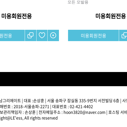
모든 모발용
미용회원전용
미용회원전용
브러쉬
아이롱기
모로칸오일 트리트먼트
매직기
원전용
미용회원전용
지날 125ml
드라이어
미용회원전용
남그리에이트 | 대표 :손상훈 | 서울 송파구 잠실동 335-9번지 서전빌딩 6층 | 사업
번호 : 2018-서울송파-2271 | 대표번호 : 02-421-4402
관리책임자 : 손상훈 | 전자메일주소 : hoon3820@naver.com | 호스팅 
ght@LE'ess, All rights reserved