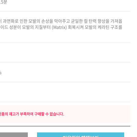
15분
카미시
브레시
이 과연화로 인한 모발의 손상을 막아주고 균일한 컬 탄력 향상을 가져옵
ATS 스타일뮤즈
이드 성분이 모발의 지질부터 (Matrix) 회복시켜 모발의 케라틴 구조를
.
글래미쉬
맥스
%
상품의 재고가 부족하여 구매할 수 없습니다.