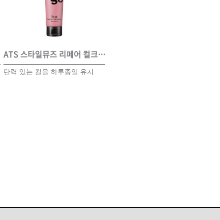
ISTURE
VOLUME
NO FRIZZ
컨디셔너
트리트먼트
오일
ATS 스타일뮤즈 리페어 컬크림 150ml
ATS 스타일뮤즈 파워 스프레이 300ml
A
탄력 있는 컬을 하루종일 유지
강한 셋팅력으로 스타일링 지속
염
이벤트
살롱온리
체험단
효과가 우수하며 끈적임과 플래
1
킹을 최소화한 스프레이
어 레시피
헤어 트렌드
헤어 스튜디
우수회원 혜택
미용회원 혜택
광주
대구
대전
부산
서울
울산
인천
전남