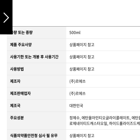
용량 또는 중량
500ml
제품 주요사양
상품페이지 참고
사용기한 또는 개봉 후 사용기간
상품페이지 참고
사용방법
상품페이지 참고
제조자
(주)르에쓰
제조판매업자
(주)르에쓰
제조국
대한민국
주요성분
정제수, 에탄올아민티오글라이콜레이트, 에탄올
로제네이티드캐스터오일, 하이드롤라이즈드케라
식품의약품안전청 심사 필 유무
상품페이지 참고