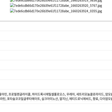
아민, 프로필렌글라이콜, 하이드록시에틸셀룰로오스, 우레아, 세트리모늄클로라이드, 암모
틴, 포타슘코코일글루타메이트, 실크아미노산, 알지닌, 에티드로닉애씨드, 향료, 다이