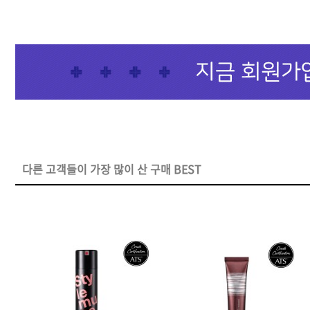
샴푸
컨디셔너
트리트먼트
토닉
세럼
오일
다른 고객들이 가장 많이 산 구매 BEST
에센셜
스타일링