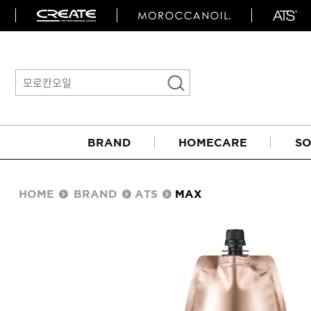
BRAND
HOMECARE
SO
HOME
BRAND
ATS
MAX
아이롱기
매직기