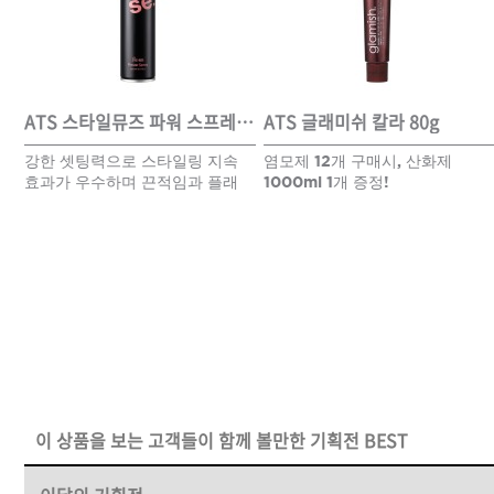
DAMAGE
MO
샴푸
ATS 스타일뮤즈 리페어 컬크림 150ml
ATS 스타일뮤즈 파워 스프레이 300ml
ATS 글래미쉬 칼라 80g
강한 셋팅력으로 스타일링 지속
염모제 12개 구매시, 산화제
쇼핑찬스
효과가 우수하며 끈적임과 플래
1000ml 1개 증정!
킹을 최소화한 스프레이
제품찾기
헤
멤버쉽
강원
경기
경남
경북
이 상품을 보는 고객들이 함께 볼만한 기획전 BEST