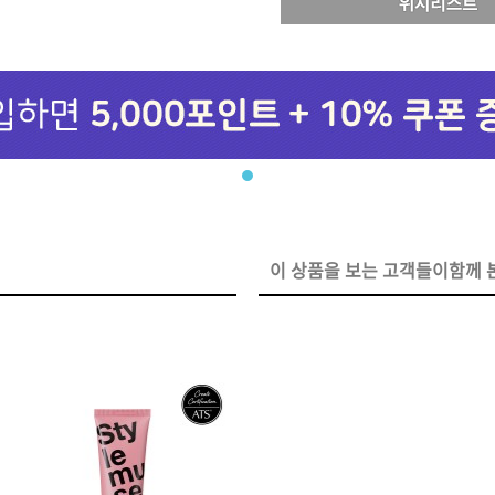
브러쉬
아이롱기
모로칸오일 트리트먼트
매직기
지날 125ml
드라이어
미용회원전용
이 상품을 보는 고객들이함께 본