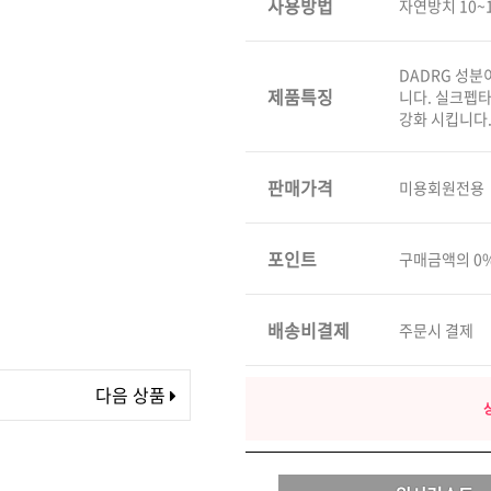
사용방법
자연방치 10~
볼륨 라인
스무드 라인
DADRG 성분
텍스처
제품특징
니다. 실크펩타
강화 시킵니다
컬 라인
스타일링 라인
판매가격
미용회원전용
피니시 라인
컬러
브러시
포인트
구매금액의 0
배송비결제
주문시 결제
다음 상품