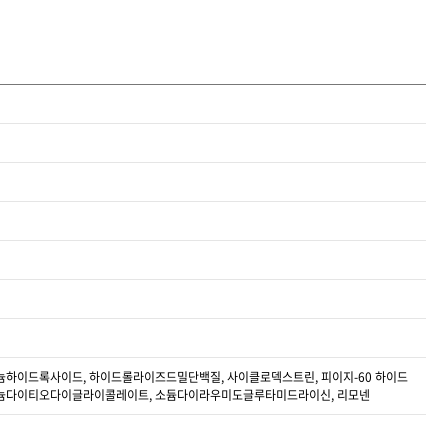
늄하이드록사이드, 하이드롤라이즈드밀단백질, 사이클로덱스트린, 피이지-60 하이드
암모늄다이티오다이글라이콜레이트, 소듐다이라우미도글루타미드라이신, 리모넨