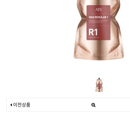
드라이기
펌기
이전상품