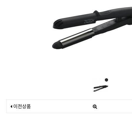
드라이기
펌기
이전상품