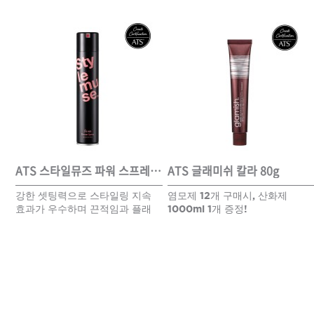
DAMAGE
MO
샴푸
쇼핑찬스
제품찾기
헤
ATS 스타일뮤즈 리페어 컬크림 150ml
ATS 스타일뮤즈 파워 스프레이 300ml
ATS 글래미쉬 칼라 80g
강한 셋팅력으로 스타일링 지속
염모제 12개 구매시, 산화제
효과가 우수하며 끈적임과 플래
1000ml 1개 증정!
멤버쉽
킹을 최소화한 스프레이
강원
경기
경남
경북