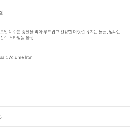
카미시
절
브레시
ATS 스타일뮤즈
모발속 수분 증발을 막아 부드럽고 건강한 머릿결 유지는 물론, 빛나는
글래미쉬
최상의 스타일을 완성
맥스
ssic Volume Iron
%