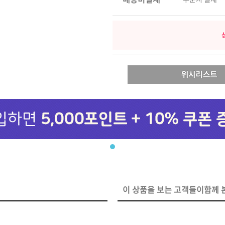
브러쉬
아이롱기
모로칸오일 트리트먼트
매직기
지날 125ml
드라이어
미용회원전용
이 상품을 보는 고객들이함께 본