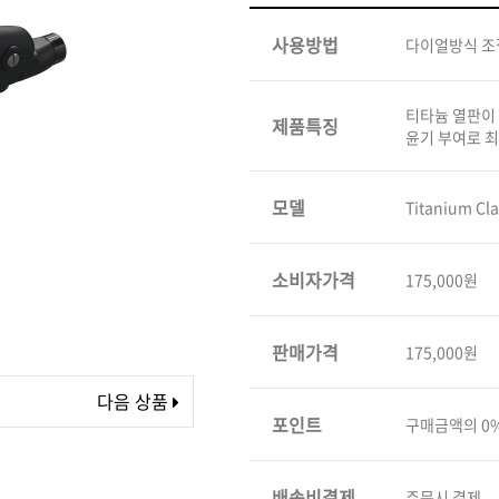
볼륨 라인
사용방법
다이얼방식 조
스무드 라인
텍스처
티타늄 열판이 
제품특징
컬 라인
윤기 부여로 
스타일링 라인
피니시 라인
모델
Titanium Cla
컬러
브러시
소비자가격
175,000원
판매가격
175,000원
다음 상품
포인트
구매금액의 0
배송비결제
주문시 결제