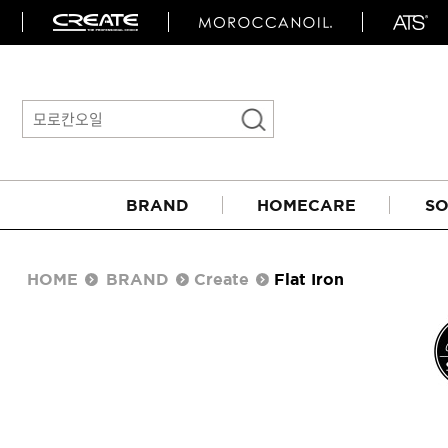
BRAND
HOMECARE
SO
HOME
BRAND
Create
Flat Iron
아이롱기
매직기