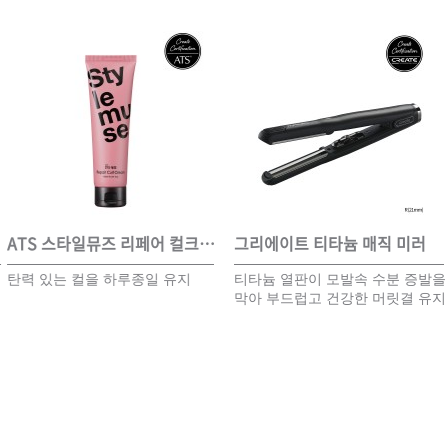
ISTURE
VOLUME
NO FRIZZ
컨디셔너
트리트먼트
오일
이벤트
살롱온리
체험단
어 레시피
헤어 트렌드
헤어 스튜디
그리에이트 티타늄 매직 미러
ATS 스타일뮤즈 리페어 컬크림 150ml
그리에이트 티타늄 매직 미러
ATS 스타일뮤즈 파워 스프레이 300ml
A
탄력 있는 컬을 하루종일 유지
티타늄 열판이 모발속 수분 증발을
강한 셋팅력으로 스타일링 지속
티타늄 열판이 모발속 수분 증발을
염
막아 부드럽고 건강한 머릿결 유지
효과가 우수하며 끈적임과 플래
막아 부드럽고 건강한 머릿결 유지
1
우수회원 혜택
미용회원 혜택
와 윤기나는 스타일 부여
킹을 최소화한 스프레이
와 윤기나는 스타일 부여
광주
대구
대전
부산
서울
울산
인천
전남