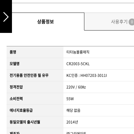
상품정보
사용후기
0
품명
티타늄볼륨매직
모델명
CR2003-5CKL
전기용품 안전인증 필 유무
KC인증 : HH07203-3011I
정격전압
220V / 60㎐
소비전력
55W
에너지효율등급
해당 없음
동일모델의 출시년월
2014년
제조자
㈜그리에이트