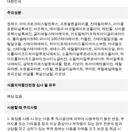
대한민국
주요성분
정제수, 마이크로크리스탈린왁스, 프로필렌글라이콜, 칸데릴라왁스, 사이클
로펜타실록세인, 비즈왁스, 에이엠피-아크릴레이트코폴리머, 에탄올, 사이클
로헥사실록세인, 글리세릴스테아레이트, 카프릴릭/카프릭트라이글리세라이
드, 폴리솔베이트60, 피이지-100스테아레이트, 카올린, 스테아릴알코올, 세
틸알코올, 스테아릭애씨드, 하이드로제네이티드폴리아이소부텐, 미네랄오
일, 스테아릴스테아레이트, 세테스-20, 세틸팔미테이트, 피마자씨오일, 하이
드롤라이즈드하이알루로닉애씨드, 소듐하이알루로네이트크로스폴리머, 하
이드롤라이즈드글라이코사미노글리칸, 소듐하이알루로네이트, 하이알루로
닉애씨드, 갈락토미세스발효여과물, 향료, 카보머, 트라이에탄올아민, 메틸
파라벤, 프로필파라벤, 시트랄, 벤질살리실레이트, 쿠마린, 부틸페닐메틸프
로피오날, 리날룰, 헥실신남알, 리모넨
식품의약품안전청 심사 필 유무
해당 없음
사용할 때 주의사항
1. 화장품 사용 시 또는 사용 후 직사광선에 의하여 사용부위가 붉은 반점, 부
어오름 또는 가려움증 등의 이상 증상이나 부작용이 있는 경우 전문의 등과
상담할 것 2. 상처가 있는 부위 등에는 사용을 자제할 것 3. 보관 및 취급 시