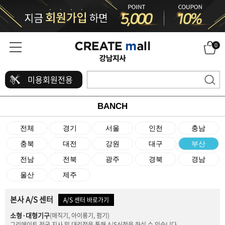
0
미용회원전용
BANCH
전체
경기
서울
인천
충남
충북
대전
강원
대구
부산
전남
전북
광주
경북
경남
울산
제주
본사 A/S 센터
A/S 센터 바로가기
소형·대형기구
(매직기, 아이롱기, 펌기)
그리에이트 전국 지사 및 대리점을 통해 A/S신청을 하실 수 있습니다.