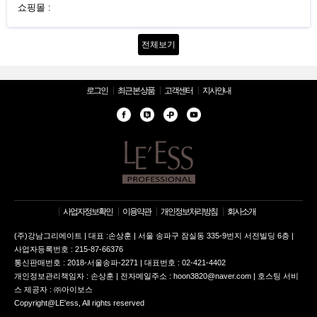
쇼핑몰 :
전체보기
로그인
최근 본 상품
고객센터
지사안내
사업자정보확인
이용약관
개인정보처리방침
회사소개
(주)강남그리에이트 | 대표 :손상훈 | 서울 송파구 잠실동 335-9번지 서전빌딩 6층 |
사업자등록번호 : 215-87-66376
통신판매번호 : 2018-서울송파-2271 | 대표번호 : 02-421-4402
개인정보관리책임자 : 손상훈 | 전자메일주소 : hoon3820@naver.com | 호스팅 서비
스 제공자 : ㈜아이보스
Copyright@LE'ess, All rights reserved