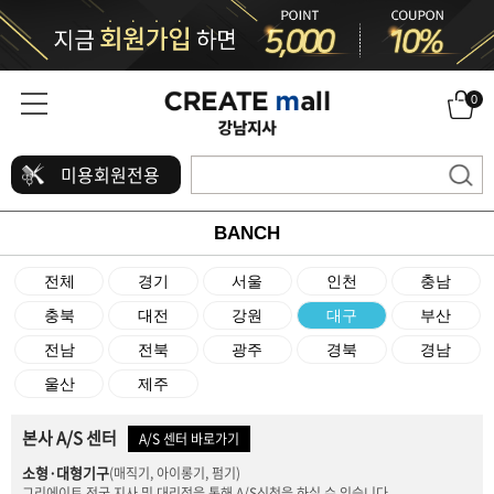
0
미용회원전용
BANCH
전체
경기
서울
인천
충남
충북
대전
강원
대구
부산
전남
전북
광주
경북
경남
울산
제주
본사 A/S 센터
A/S 센터 바로가기
소형·대형기구
(매직기, 아이롱기, 펌기)
그리에이트 전국 지사 및 대리점을 통해 A/S신청을 하실 수 있습니다.