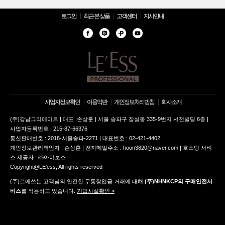
로그인
최근 본 상품
고객센터
지사안내
사업자정보확인
이용약관
개인정보처리방침
회사소개
(주)강남그리에이트 | 대표 :손상훈 | 서울 송파구 잠실동 335-9번지 서전빌딩 6층 |
사업자등록번호 : 215-87-66376
통신판매번호 : 2018-서울송파-2271 | 대표번호 : 02-421-4402
개인정보관리책임자 : 손상훈 | 전자메일주소 : hoon3820@naver.com | 호스팅 서비
스 제공자 : ㈜아이보스
Copyright@LE'ess, All rights reserved
(주)르에쓰는 고객님의 안전한 무통장입금 거래에 대해
(주)NHNKCP의 구매안전서
비스
를 적용하고 있습니다.
기업사실확인 >