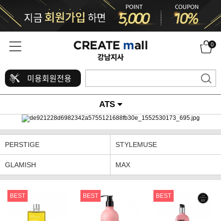
0
미용회원전용
ATS
PERSTIGE
STYLEMUSE
GLAMISH
MAX
BEST
BEST
BEST